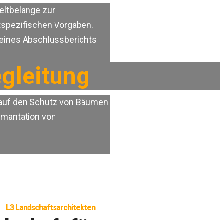
ltbelange zur
ktspezifischen Vorgaben.
eines Abschlussberichts
gleitung
auf den Schutz von Bäumen
umantation von
L3 Landschaftsarchitekten