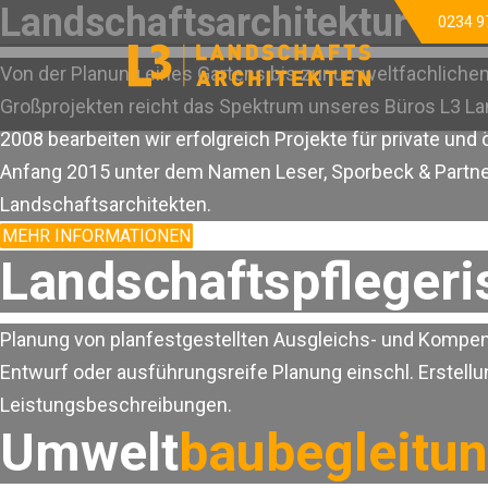
Landschaftsarchitektur
| A
0234 9
Von der Planung eines Gartens bis zur umweltfachliche
Großprojekten reicht das Spektrum unseres Büros L3 La
2008 bearbeiten wir erfolgreich Projekte für private und 
Anfang 2015 unter dem Namen Leser, Sporbeck & Partner 
Landschaftsarchitekten.
MEHR INFORMATIONEN
KONTAKT
Landschaftspfleger
Planung von planfestgestellten Ausgleichs- und Komp
Entwurf oder ausführungsreife Planung einschl. Erstell
Leistungsbeschreibungen.
Umwelt
baubegleitu