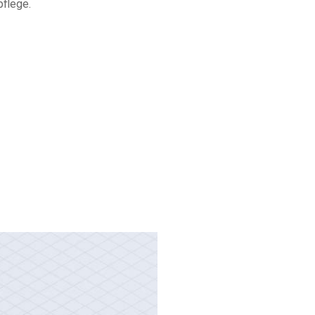
flege.