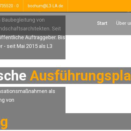
ußenanlagen |
Umweltbaubegl
735520 - 0
bochum@L3-LA.de
n Baubegleitung von
Start
Über u
ndschaftsarchitekten. Seit
öffentliche Auftraggeber. Bis
- seit Mai 2015 als L3
ische
Ausführungspl
ensationsmaßnahmen als
ung von
ng